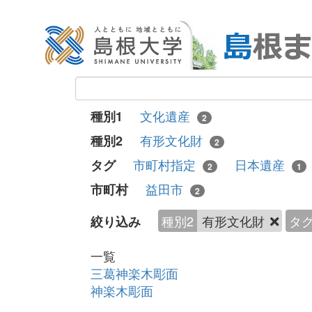
文化遺産
種別1
2
有形文化財
種別2
2
市町村指定
日本遺産
タグ
2
1
益田市
市町村
2
種別2
有形文化財
タ
絞り込み
一覧
三葛神楽木彫面
神楽木彫面