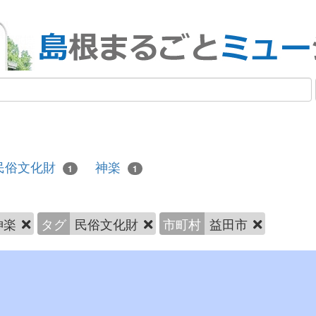
民俗文化財
神楽
1
1
神楽
タグ
民俗文化財
市町村
益田市