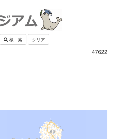
検 索
クリア
47622