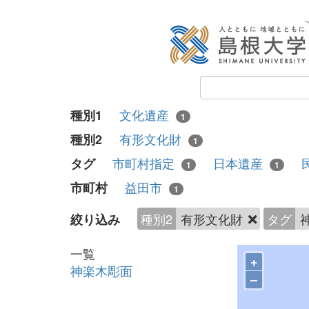
文化遺産
種別1
1
有形文化財
種別2
1
市町村指定
日本遺産
タグ
1
1
益田市
市町村
1
種別2
有形文化財
タグ
絞り込み
一覧
+
神楽木彫面
–