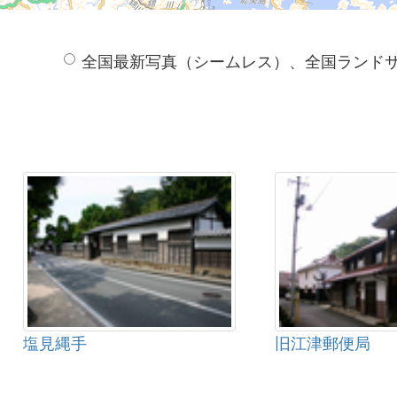
全国最新写真（シームレス）、全国ランド
塩見縄手
旧江津郵便局