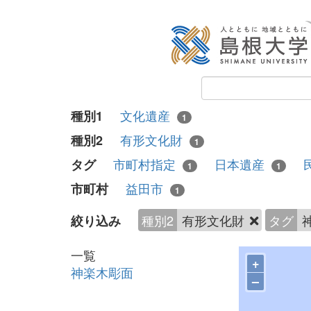
文化遺産
種別1
1
有形文化財
種別2
1
市町村指定
日本遺産
タグ
1
1
益田市
市町村
1
種別2
有形文化財
タグ
絞り込み
一覧
+
神楽木彫面
–