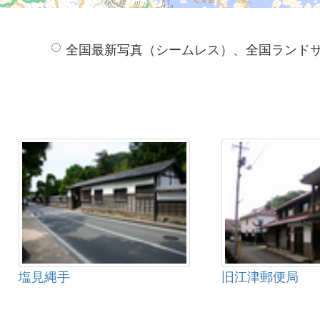
全国最新写真（シームレス）、全国ランド
塩見縄手
旧江津郵便局