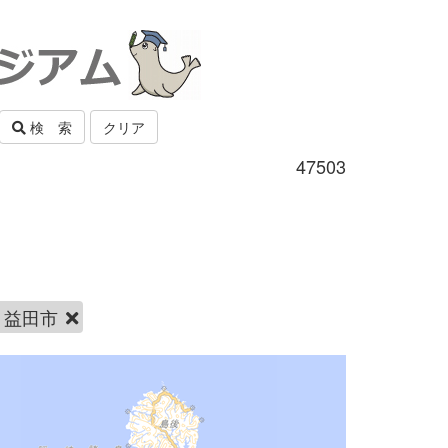
検 索
クリア
47503
益田市