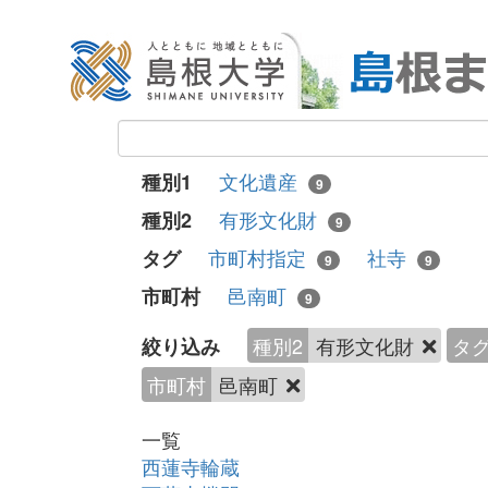
文化遺産
種別1
9
有形文化財
種別2
9
市町村指定
社寺
タグ
9
9
邑南町
市町村
9
種別2
有形文化財
タ
絞り込み
市町村
邑南町
一覧
西蓮寺輪蔵