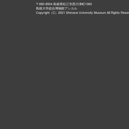
〒690-8504 島根県松江市西川津町1060
島根大学総合博物館アシカル
Copyright（C）2021 Shimane University Museum All Rights Rese