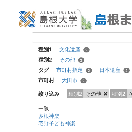
文化遺産
種別1
2
その他
種別2
2
市町村指定
日本遺産
タグ
2
2
大田市
市町村
2
種別2
その他
種別2
絞り込み
一覧
多根神楽
宅野子ども神楽