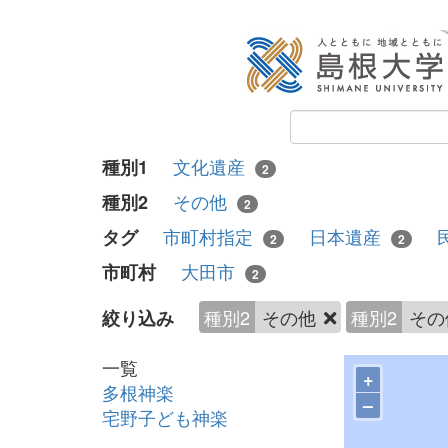
文化遺産
種別1
2
その他
種別2
2
市町村指定
日本遺産
タグ
2
2
大田市
市町村
2
種別2
その他
種別2
そ
絞り込み
一覧
+
多根神楽
–
宅野子ども神楽