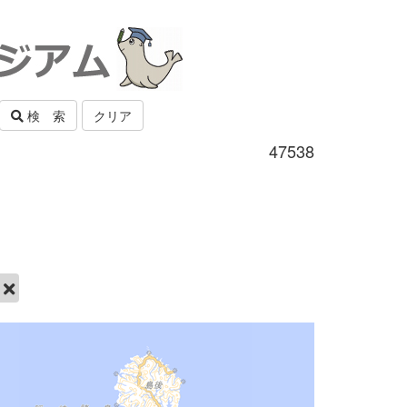
検 索
クリア
47538
市