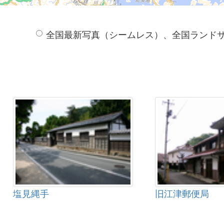
全国最新写真（シームレス）、全国ランド
塩見縄手
旧江津郵便局