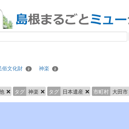
民俗文化財
神楽
2
2
の他
タグ
神楽
タグ
日本遺産
市町村
大田