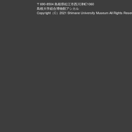
〒690-8504 島根県松江市西川津町1060
島根大学総合博物館アシカル
Copyright（C）2021 Shimane University Museum All Rights Rese