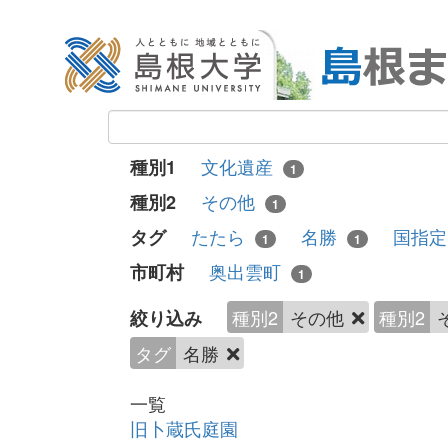
文化遺産
種別1
1
その他
種別2
1
たたら
名勝
国指
タグ
1
1
奥出雲町
市町村
1
種別2
その他
種別2
絞り込み
タグ
名勝
一覧
旧卜蔵氏庭園