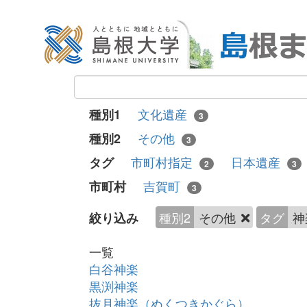
文化遺産
種別1
3
その他
種別2
3
市町村指定
日本遺産
タグ
2
3
吉賀町
市町村
3
種別2
その他
タグ
神
絞り込み
一覧
白谷神楽
黒渕神楽
抜月神楽（ぬくつきかぐら）