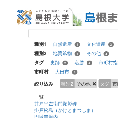
自然遺産
文化遺産
種別1
1
3
地質鉱物
その他
種別2
1
4
史跡
名勝
市町村
タグ
2
4
大田市
市町村
4
種別2
その他
タグ
市
絞り込み
一覧
井戸平左衛門顕彰碑
掛戸松島（かけとまつしま）
円城寺境内