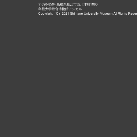
〒690-8504 島根県松江市西川津町1060
島根大学総合博物館アシカル
Copyright（C）2021 Shimane University Museum All Rights Rese