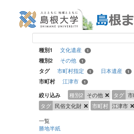
文化遺産
種別1
1
その他
種別2
1
市町村指定
日本遺産
タグ
1
1
江津市
市町村
1
種別2
その他
タグ
市
絞り込み
タグ
民俗文化財
市町村
江津市
一覧
勝地半紙