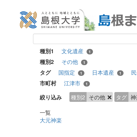
文化遺産
種別1
1
その他
種別2
1
国指定
日本遺産
民
タグ
1
1
江津市
市町村
1
種別2
その他
タグ
神
絞り込み
一覧
大元神楽