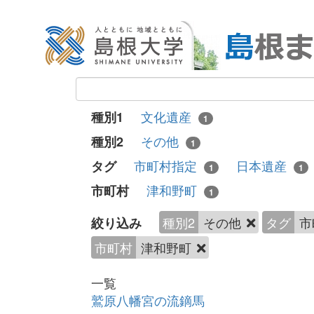
文化遺産
種別1
1
その他
種別2
1
市町村指定
日本遺産
タグ
1
1
津和野町
市町村
1
種別2
その他
タグ
市
絞り込み
市町村
津和野町
一覧
鷲原八幡宮の流鏑馬