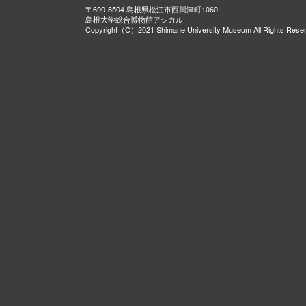
〒690-8504 島根県松江市西川津町1060
島根大学総合博物館アシカル
Copyright（C）2021 Shimane University Museum All Rights Rese