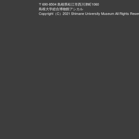
〒690-8504 島根県松江市西川津町1060
島根大学総合博物館アシカル
Copyright（C）2021 Shimane University Museum All Rights Rese