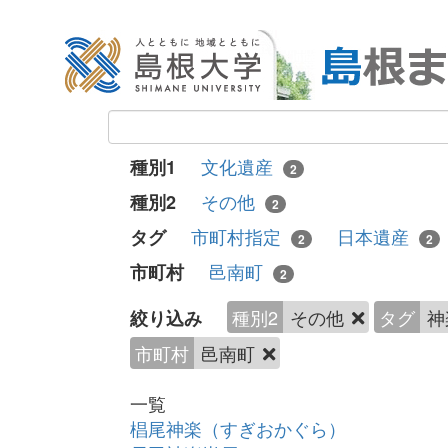
文化遺産
種別1
2
その他
種別2
2
市町村指定
日本遺産
タグ
2
2
邑南町
市町村
2
種別2
その他
タグ
神
絞り込み
市町村
邑南町
一覧
椙尾神楽（すぎおかぐら）