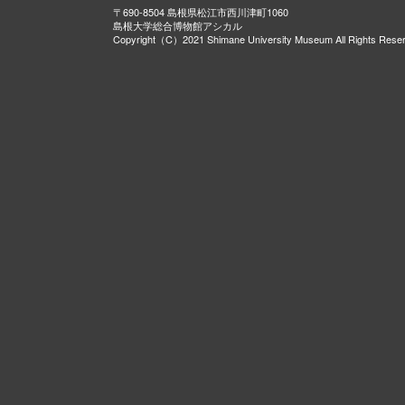
〒690-8504 島根県松江市西川津町1060
島根大学総合博物館アシカル
Copyright（C）2021 Shimane University Museum All Rights Rese