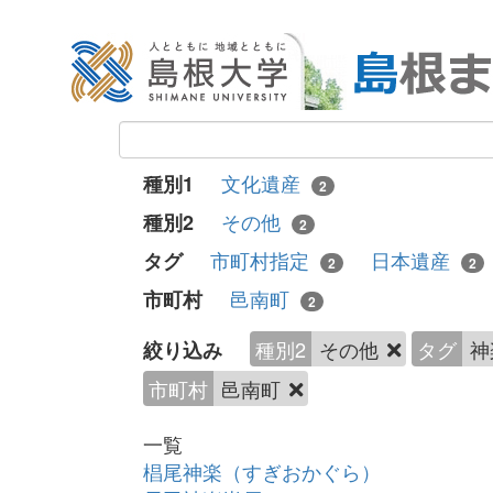
文化遺産
種別1
2
その他
種別2
2
市町村指定
日本遺産
タグ
2
2
邑南町
市町村
2
種別2
その他
タグ
神
絞り込み
市町村
邑南町
一覧
椙尾神楽（すぎおかぐら）