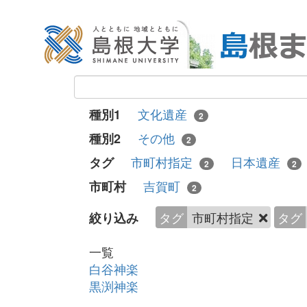
文化遺産
種別1
2
その他
種別2
2
市町村指定
日本遺産
タグ
2
2
吉賀町
市町村
2
タグ
市町村指定
タグ
絞り込み
一覧
白谷神楽
黒渕神楽