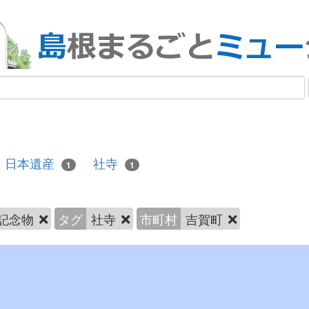
日本遺産
社寺
1
1
記念物
タグ
社寺
市町村
吉賀町