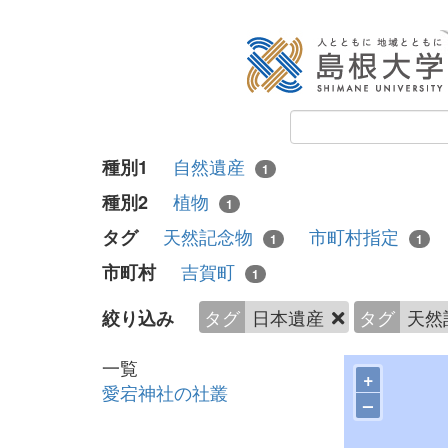
自然遺産
種別1
1
植物
種別2
1
天然記念物
市町村指定
タグ
1
1
吉賀町
市町村
1
タグ
日本遺産
タグ
天然
絞り込み
一覧
+
愛宕神社の社叢
–