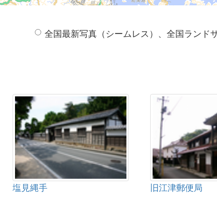
全国最新写真（シームレス）、全国ランド
塩見縄手
旧江津郵便局