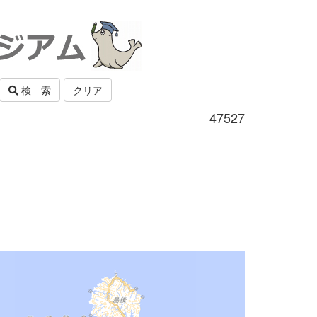
検 索
クリア
47527