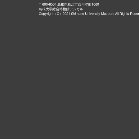
〒690-8504 島根県松江市西川津町1060
島根大学総合博物館アシカル
Copyright（C）2021 Shimane University Museum All Rights Rese