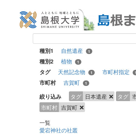
自然遺産
種別1
1
植物
種別2
1
天然記念物
市町村指定
タグ
1
吉賀町
市町村
1
タグ
日本遺産
タグ
絞り込み
市町村
吉賀町
一覧
愛宕神社の社叢