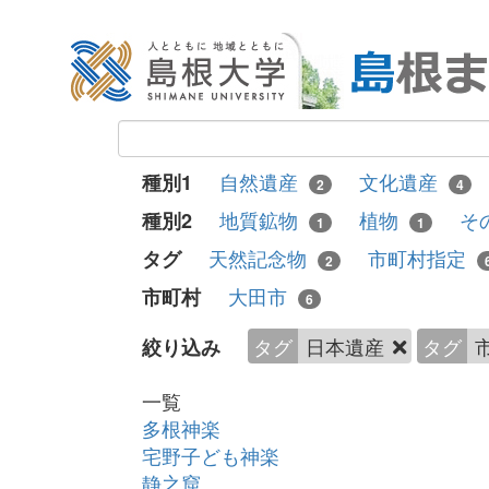
自然遺産
文化遺産
種別1
2
4
地質鉱物
植物
そ
種別2
1
1
天然記念物
市町村指定
タグ
2
大田市
市町村
6
タグ
日本遺産
タグ
絞り込み
一覧
多根神楽
宅野子ども神楽
静之窟