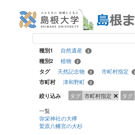
自然遺産
種別1
2
植物
種別2
2
天然記念物
市町村指定
タグ
2
津和野町
市町村
2
タグ
市町村指定
タグ
絞り込み
一覧
弥栄神社の大欅
鷲原八幡宮の大杉