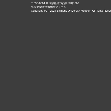
〒690-8504 島根県松江市西川津町1060
島根大学総合博物館アシカル
Copyright（C）2021 Shimane University Museum All Rights Rese