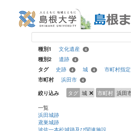
文化遺産
種別1
4
遺跡
種別2
4
史跡
城
市町村指
タグ
4
4
浜田市
市町村
4
タグ
城
市町村
浜田
絞り込み
一覧
浜田城跡
鳶巣城跡
波佐一本松城跡及び関連施設