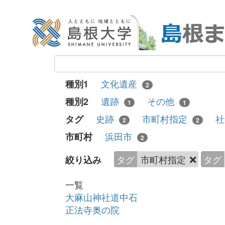
文化遺産
種別1
2
遺跡
その他
種別2
1
1
史跡
市町村指定
タグ
2
2
浜田市
市町村
2
タグ
市町村指定
タグ
絞り込み
一覧
大麻山神社道中石
正法寺奥の院