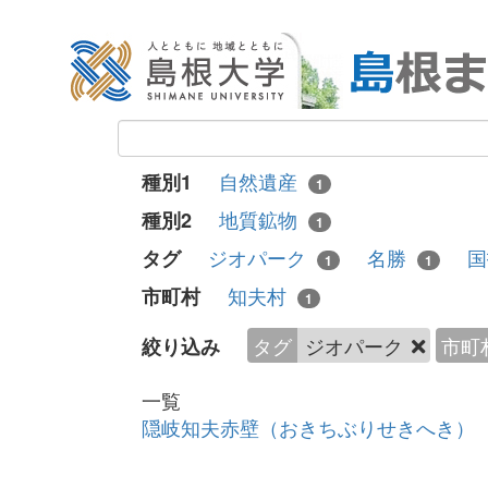
自然遺産
種別1
1
地質鉱物
種別2
1
ジオパーク
名勝
タグ
1
1
知夫村
市町村
1
タグ
ジオパーク
市町
絞り込み
一覧
隠岐知夫赤壁（おきちぶりせきへき）