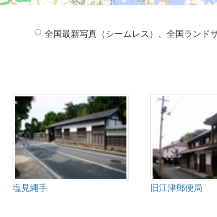
全国最新写真（シームレス）、全国ランド
塩見縄手
旧江津郵便局