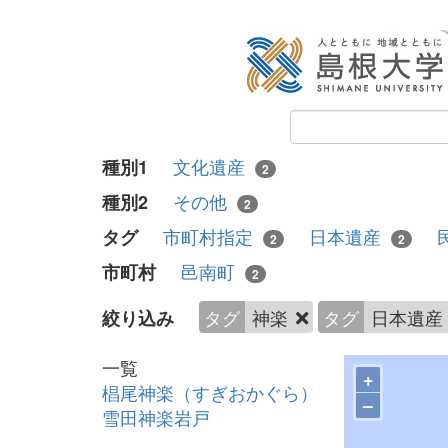
文化遺産
種別1
2
その他
種別2
2
市町村指定
日本遺産
タグ
2
2
邑南町
市町村
2
タグ
神楽
タグ
日本遺産
絞り込み
一覧
+
椙尾神楽（すぎおかぐら）
–
雪田神楽岩戸