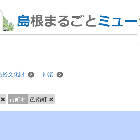
民俗文化財
神楽
2
2
市町村
邑南町