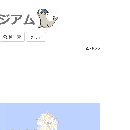
検 索
クリア
47622