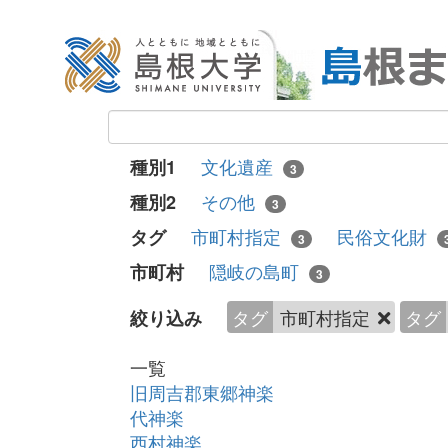
文化遺産
種別1
3
その他
種別2
3
市町村指定
民俗文化財
タグ
3
隠岐の島町
市町村
3
タグ
市町村指定
タグ
絞り込み
一覧
旧周吉郡東郷神楽
代神楽
西村神楽