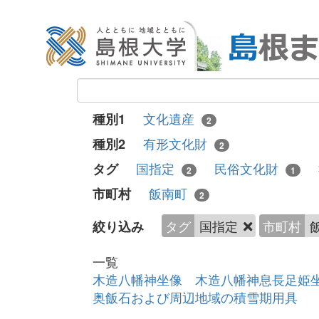
文化遺産
種別1
2
有形文化財
種別2
2
国指定
民俗文化財
タグ
2
1
飯南町
市町村
2
タグ
国指定
市町村
絞り込み
一覧
木造八幡神坐像 木造八幡神息長足姫
奥飯石および周辺地域の積雪期用具