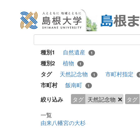
自然遺産
種別1
1
植物
種別2
1
天然記念物
市町村指定
タグ
1
飯南町
市町村
1
タグ
天然記念物
タグ
絞り込み
一覧
由来八幡宮の大杉