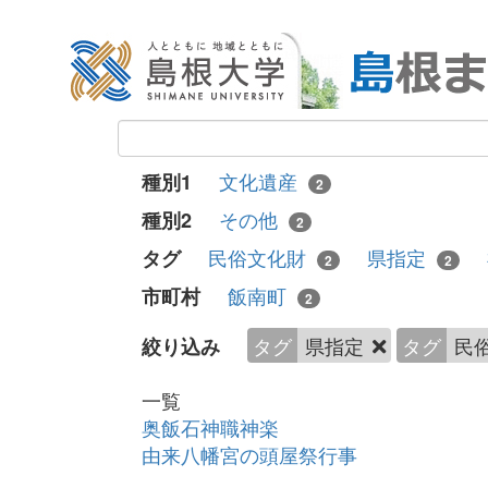
文化遺産
種別1
2
その他
種別2
2
民俗文化財
県指定
タグ
2
2
飯南町
市町村
2
タグ
県指定
タグ
民
絞り込み
一覧
奥飯石神職神楽
由来八幡宮の頭屋祭行事