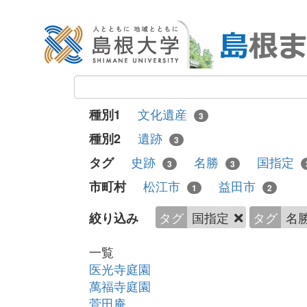
文化遺産
種別1
3
遺跡
種別2
3
史跡
名勝
国指定
タグ
3
3
松江市
益田市
市町村
1
2
タグ
国指定
タグ
名
絞り込み
一覧
医光寺庭園
萬福寺庭園
菅田庵