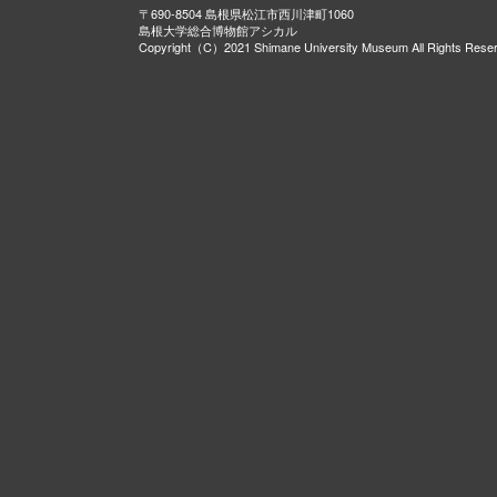
〒690-8504 島根県松江市西川津町1060
島根大学総合博物館アシカル
Copyright（C）2021 Shimane University Museum All Rights Rese