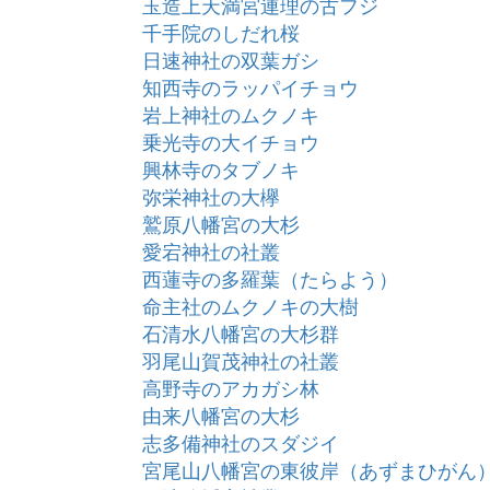
玉造上天満宮連理の古フジ
千手院のしだれ桜
日速神社の双葉ガシ
知西寺のラッパイチョウ
岩上神社のムクノキ
乗光寺の大イチョウ
興林寺のタブノキ
弥栄神社の大欅
鷲原八幡宮の大杉
愛宕神社の社叢
西蓮寺の多羅葉（たらよう）
命主社のムクノキの大樹
石清水八幡宮の大杉群
羽尾山賀茂神社の社叢
高野寺のアカガシ林
由来八幡宮の大杉
志多備神社のスダジイ
宮尾山八幡宮の東彼岸（あずまひがん