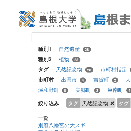
自然遺産
種別1
28
植物
種別2
28
天然記念物
市町村指定
タグ
28
出雲市
吉賀町
市町村
4
2
津和野町
美郷町
邑南町
8
2
4
タグ
天然記念物
タグ
絞り込み
一覧
別府八幡宮の大スギ