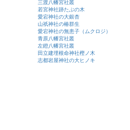
三渡八幡宮社叢
若宮神社跡たぶの木
愛宕神社の大銀杏
山祇神社の椿群生
愛宕神社の無患子（ムクロジ）
青原八幡宮社叢
左鐙八幡宮社叢
田立建埋根命神社樫ノ木
志都岩屋神社の大ヒノキ