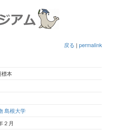
戻る
|
permalink
製標本
物
島根大学
）年２月