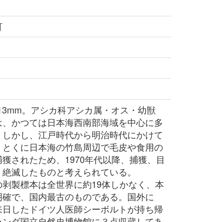
町
13mm。アシカ科アシカ属・オス・幼獣
、かつては日本海西南部海域を中心に多
。しかし、江戸時代から明治時代にかけて
、とくに日本海の竹島周辺で毛皮や食用の
獲されたため、1970年代以降、捕獲、目
、絶滅したものと考えられている。
剥製標本は全世界に約19体しかなく、本
明確で、国内最古のものである。国外に
来日したドイツ人医師シーボルトが持ち帰
ランダ国立自然史博物館に３点収蔵してあ