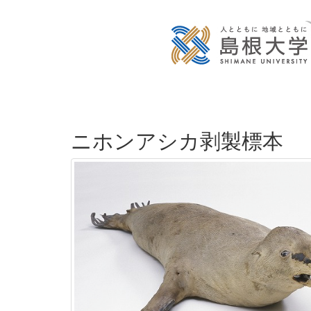
ニホンアシカ剥製標本