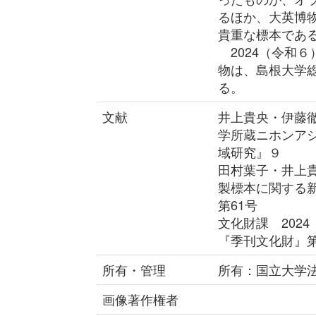
るほか、大英博
貴重な標本であ
2024（令和
物は、島根大学
る。
文献
井上貴央・伊藤徹
学所蔵ニホンア
域研究』９
田村葉子・井上貴
製標本に関する
第61号
文化財課 202
『季刊文化財』第
所有・管理
所有：国立大学
画像著作権者