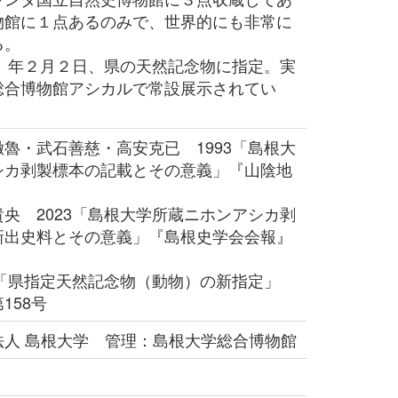
物館に１点あるのみで、世界的にも非常に
る。
６）年２月２日、県の天然記念物に指定。実
総合博物館アシカルで常設展示されてい
魯・武石善慈・高安克已 1993「島根大
シカ剥製標本の記載とその意義」『山陰地
央 2023「島根大学所蔵ニホンアシカ剥
新出史料とその意義」『島根史学会会報』
4「県指定天然記念物（動物）の新指定」
158号
法人 島根大学 管理：島根大学総合博物館