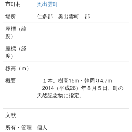
市町村
奥出雲町
場所
仁多郡 奥出雲町 郡
座標（緯
度）
座標（経
度）
標高（ｍ）
概要
１本。樹高15m・幹周り4.7m
2014（平成26）年８月５日、町の
天然記念物に指定。
文献
所有・管理
個人