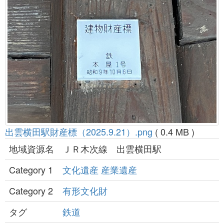
出雲横田駅財産標（2025.9.21）.png
( 0.4 MB )
地域資源名
ＪＲ木次線 出雲横田駅
Category 1
文化遺産
産業遺産
Category 2
有形文化財
タグ
鉄道