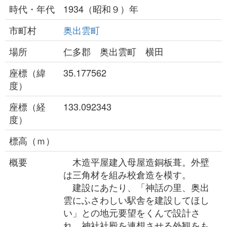
時代・年代
1934（昭和９）年
市町村
奥出雲町
場所
仁多郡 奥出雲町 横田
座標（緯
35.177562
度）
座標（経
133.092343
度）
標高（ｍ）
概要
木造平屋建入母屋造銅板葺。外壁
は三角材を組み校倉造を模す。
建設にあたり、「神話の里、奥出
雲にふさわしい駅舎を建設してほし
い」との地元要望をくんで設計さ
れ、神社社殿を連想させる外観をも