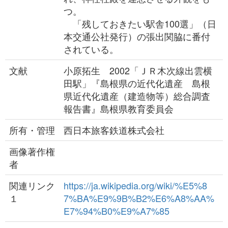
つ。
「残しておきたい駅舎100選」（日
本交通公社発行）の張出関脇に番付
されている。
文献
小原拓生 2002「ＪＲ木次線出雲横
田駅」『島根県の近代化遺産 島根
県近代化遺産（建造物等）総合調査
報告書』島根県教育委員会
所有・管理
西日本旅客鉄道株式会社
画像著作権
者
関連リンク
https://ja.wikipedia.org/wiki/%E5%8
１
7%BA%E9%9B%B2%E6%A8%AA%
E7%94%B0%E9%A7%85