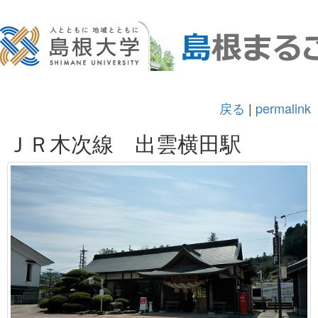
戻る
|
permalink
ＪＲ木次線 出雲横田駅