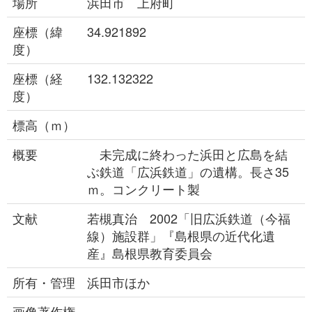
場所
浜田市 上府町
座標（緯
34.921892
度）
座標（経
132.132322
度）
標高（ｍ）
概要
未完成に終わった浜田と広島を結
ぶ鉄道「広浜鉄道」の遺構。長さ35
ｍ。コンクリート製
文献
若槻真治 2002「旧広浜鉄道（今福
線）施設群」『島根県の近代化遺
産』島根県教育委員会
所有・管理
浜田市ほか
画像著作権