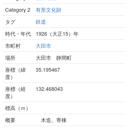
Category 2
有形文化財
タグ
鉄道
時代・年代
1926（大正15）年
市町村
大田市
場所
大田市 静間町
座標（緯
35.195467
度）
座標（経
132.468043
度）
標高（ｍ）
概要
木造。寄棟