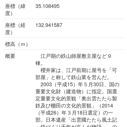
座標（緯
35.108495
度）
座標（経
132.941587
度）
標高（ｍ）
概要
江戸期の鉄山師屋敷主屋など９
棟。
櫻井家は、江戸前期に屋号を「可
部屋」と称して鉄山業を営んだ。
2003（平成15）年５月30日、国の
重要文化財（建造物）に指定。国選
定重要文化的景観「奥出雲たたら製
鉄及び棚田の文化的景観」（2014
（平成26）年３月18日選定）の一
部。日本遺産「出雲國たたら風土記
～鉄づくり千年が生んだ物語～」の