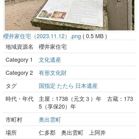
櫻井家住宅（2023.11.12）.png
( 0.5 MB )
地域資源名
櫻井家住宅
Category 1
文化遺産
Category 2
有形文化財
タグ
国指定
たたら
日本遺産
時代・年代
主屋：1738（元文３）年 古蔵：173
5（享保20）年
市町村
奥出雲町
場所
仁多郡 奥出雲町 上阿井