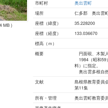
市町村
奥出雲町
場所
仁多郡 奥出雲
座標（緯度）
35.228200
.4 MB )
座標（経度）
133.036670
標高（ｍ）
概要
円面硯、木製人
1984（昭和5
料）に指定。
奥出雲多根自然
文献
島根県教育委員会
第11集
所有・管理
奥出雲町教育委
画像著作権者