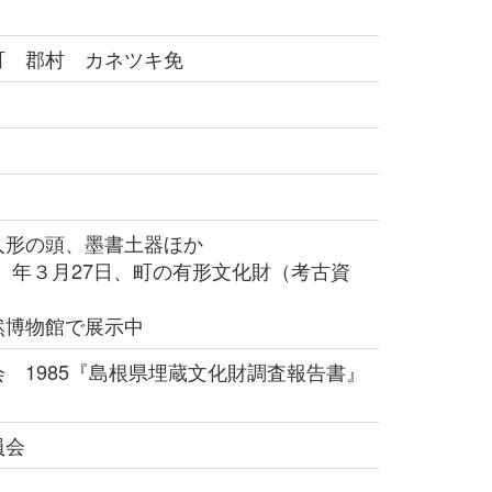
町 郡村 カネツキ免
形の頭、墨書土器ほか
9）年３月27日、町の有形文化財（考古資
博物館で展示中
 1985『島根県埋蔵文化財調査報告書』
員会