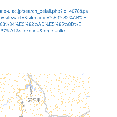
imane-u.ac.jp/search_detail.php?id=4078&pa
bn=site&act=&sitename=%E3%82%AB%E
83%84%E3%82%AD%E5%85%8D%E
%A1&sitekana=&target=site