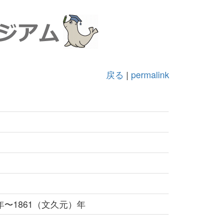
戻る
|
permalink
年〜1861（文久元）年