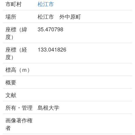
市町村
松江市
場所
松江市 外中原町
座標（緯
35.470798
度）
座標（経
133.041826
度）
標高（ｍ）
概要
文献
所有・管理
島根大学
画像著作権
者