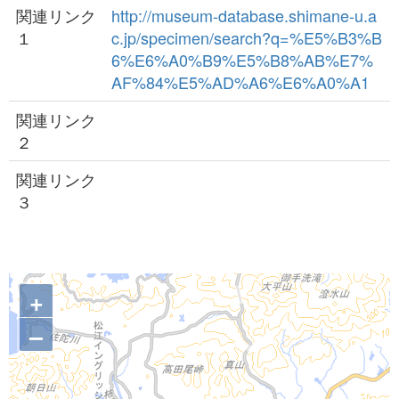
関連リンク
http://museum-database.shimane-u.a
１
c.jp/specimen/search?q=%E5%B3%B
6%E6%A0%B9%E5%B8%AB%E7%
AF%84%E5%AD%A6%E6%A0%A1
関連リンク
２
関連リンク
３
+
–