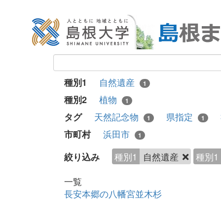
自然遺産
種別1
1
植物
種別2
1
天然記念物
県指定
タグ
1
1
浜田市
市町村
1
種別1
自然遺産
種別1
絞り込み
一覧
長安本郷の八幡宮並木杉