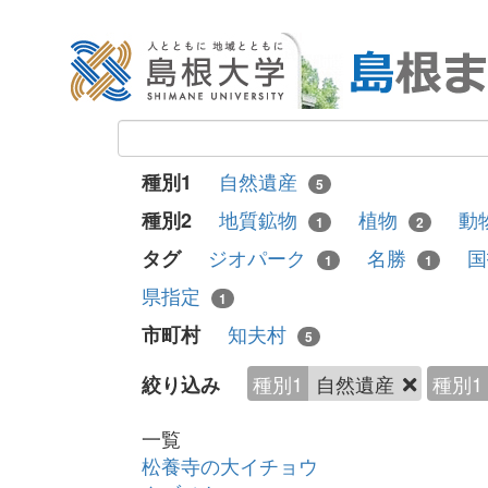
自然遺産
種別1
5
地質鉱物
植物
動
種別2
1
2
ジオパーク
名勝
タグ
1
1
県指定
1
知夫村
市町村
5
種別1
自然遺産
種別1
絞り込み
一覧
松養寺の大イチョウ