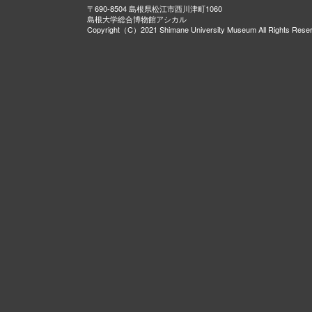
〒690-8504 島根県松江市西川津町1060
島根大学総合博物館アシカル
Copyright（C）2021 Shimane University Museum All Rights Rese