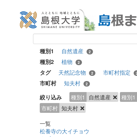
自然遺産
種別1
2
植物
種別2
2
天然記念物
市町村指定
タグ
2
知夫村
市町村
2
種別1
自然遺産
種別1
絞り込み
市町村
知夫村
一覧
松養寺の大イチョウ