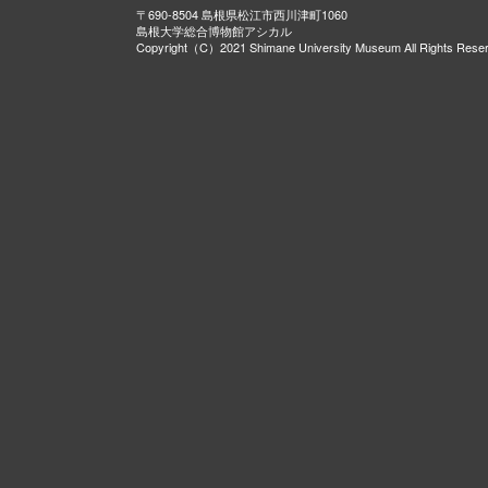
〒690-8504 島根県松江市西川津町1060
島根大学総合博物館アシカル
Copyright（C）2021 Shimane University Museum All Rights Rese