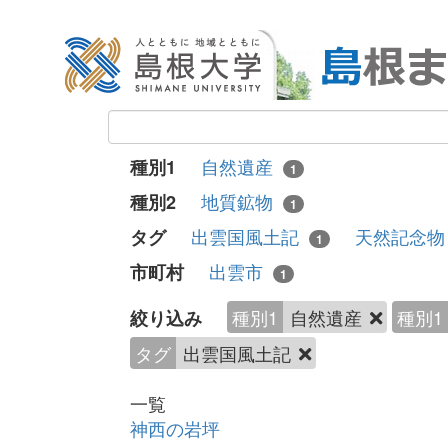
自然遺産
種別1
1
地質鉱物
種別2
1
出雲国風土記
天然記念
タグ
1
出雲市
市町村
1
種別1
自然遺産
種別1
絞り込み
タグ
出雲国風土記
一覧
神西の岩坪