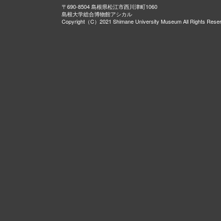
〒690-8504 島根県松江市西川津町1060
島根大学総合博物館アシカル
Copyright（C）2021 Shimane University Museum All Rights Rese