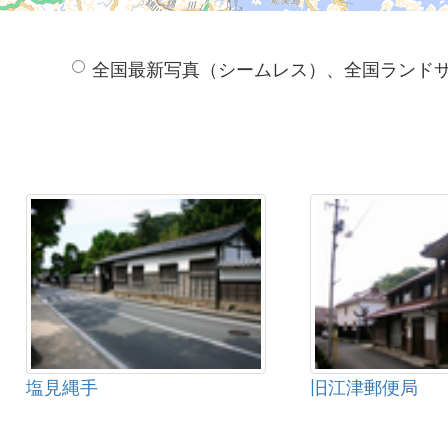
全国最新写真（シームレス）、全国ランド
塩見縄手
旧江津郵便局