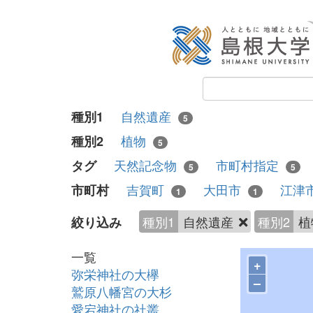
自然遺産
種別1
5
植物
種別2
5
天然記念物
市町村指定
タグ
5
5
吉賀町
大田市
江津
市町村
1
1
種別1
自然遺産
種別2
植
絞り込み
一覧
+
弥栄神社の大欅
–
鷲原八幡宮の大杉
愛宕神社の社叢