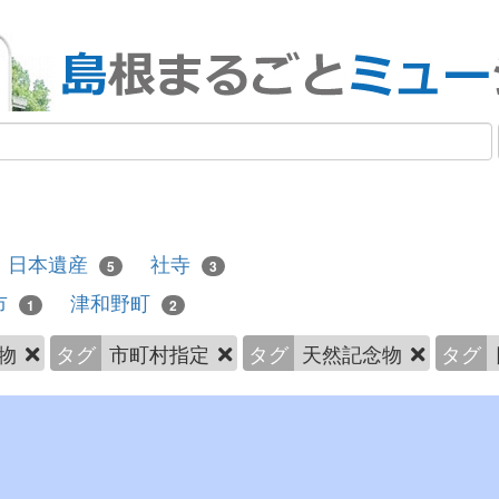
日本遺産
社寺
5
3
市
津和野町
1
2
物
タグ
市町村指定
タグ
天然記念物
タグ