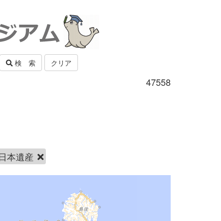
検 索
クリア
47558
日本遺産