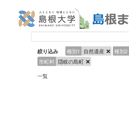
種別1
自然遺産
種別2
絞り込み
市町村
隠岐の島町
一覧