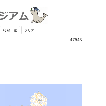
検 索
クリア
47543