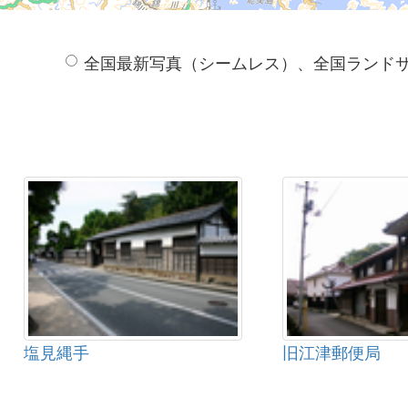
全国最新写真（シームレス）、全国ランド
塩見縄手
旧江津郵便局