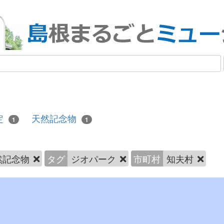
定
天然記念物
1
1
然記念物
タグ
ジオパーク
市町村
知夫村