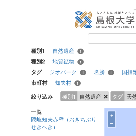
自然遺産
種別1
1
地質鉱物
種別2
1
ジオパーク
名勝
国指
タグ
1
1
知夫村
市町村
1
種別1
自然遺産
タグ
天
絞り込み
一覧
+
隠岐知夫赤壁（おきちぶり
–
せきへき）