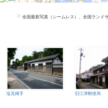
全国最新写真（シームレス）、全国ランド
塩見縄手
旧江津郵便局