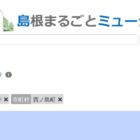
寺
1
寺
市町村
西ノ島町