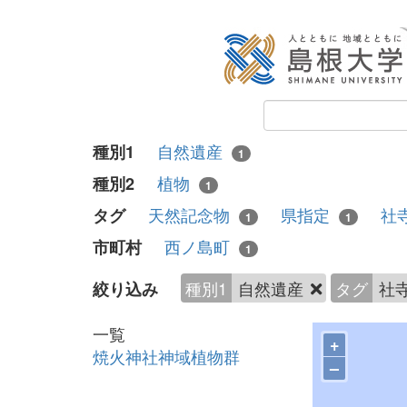
自然遺産
種別1
1
植物
種別2
1
天然記念物
県指定
社
タグ
1
1
西ノ島町
市町村
1
種別1
自然遺産
タグ
社
絞り込み
一覧
+
焼火神社神域植物群
–