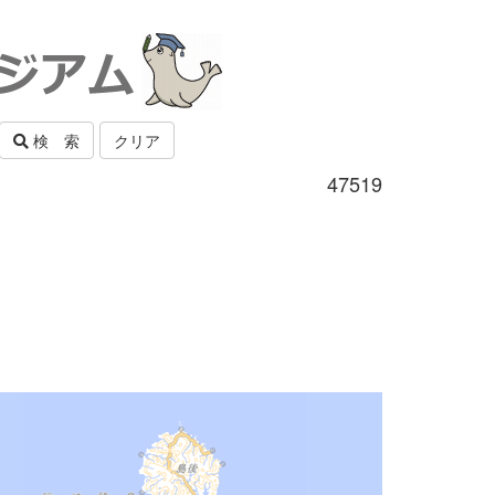
検 索
クリア
47519