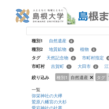
自然遺産
種別1
6
地質鉱物
植物
種別2
1
5
天然記念物
市町村指定
タグ
6
吉賀町
大田市
市町村
1
2
種別1
自然遺産
タグ
絞り込み
一覧
弥栄神社の大欅
鷲原八幡宮の大杉
愛宕神社の社叢