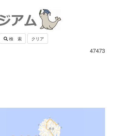
検 索
クリア
47473