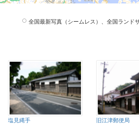
全国最新写真（シームレス）、全国ランド
塩見縄手
旧江津郵便局