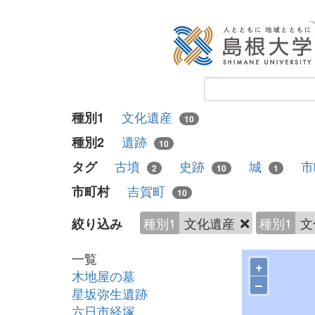
文化遺産
種別1
10
遺跡
種別2
10
古墳
史跡
城
市
タグ
2
10
1
吉賀町
市町村
10
種別1
文化遺産
種別1
文
絞り込み
一覧
+
木地屋の墓
–
星坂弥生遺跡
六日市経塚