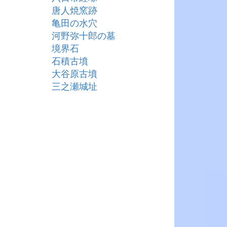
唐人焼窯跡
亀田の水穴
河野弥十郎の墓
境界石
石積古墳
大谷原古墳
三之瀬城址