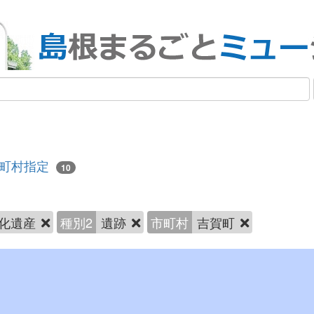
町村指定
10
化遺産
種別2
遺跡
市町村
吉賀町