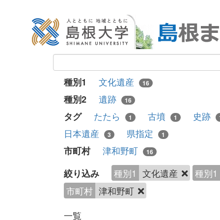
文化遺産
種別1
16
遺跡
種別2
16
たたら
古墳
史跡
タグ
1
1
日本遺産
県指定
3
1
津和野町
市町村
16
種別1
文化遺産
種別1
絞り込み
市町村
津和野町
一覧