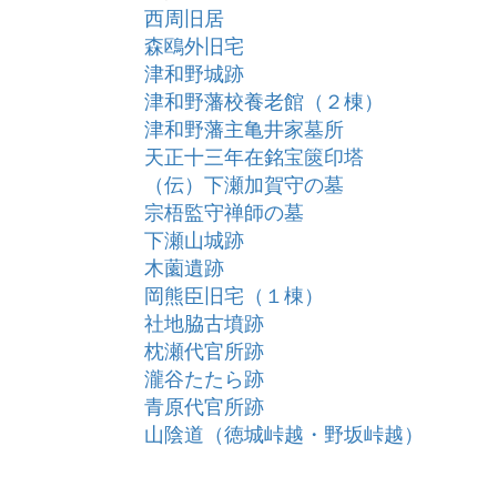
西周旧居
森鴎外旧宅
津和野城跡
津和野藩校養老館（２棟）
津和野藩主亀井家墓所
天正十三年在銘宝篋印塔
（伝）下瀬加賀守の墓
宗梧監守禅師の墓
下瀬山城跡
木薗遺跡
岡熊臣旧宅（１棟）
社地脇古墳跡
枕瀬代官所跡
瀧谷たたら跡
青原代官所跡
山陰道（徳城峠越・野坂峠越）